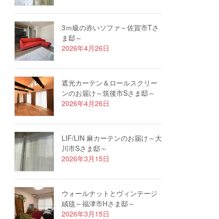
3ｍ級の赤いソファ～佐賀市Tさ
ま邸～
2026年4月26日
遮光カーテン＆ロールスクリー
ンのお届け～筑後市Sさま邸～
2026年4月26日
LIF/LIN 麻カーテンのお届け～大
川市Sさま邸～
2026年3月15日
ウォールナットとヴィンテージ
絨毯～福津市Hさま邸～
2026年3月15日