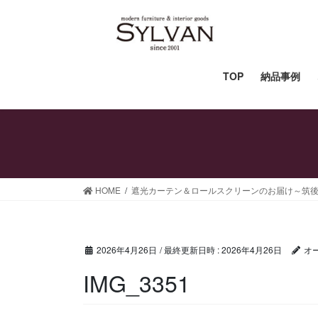
コ
ナ
ン
ビ
テ
ゲ
ン
ー
ツ
シ
TOP
納品事例
へ
ョ
ス
ン
キ
に
ッ
移
プ
動
HOME
遮光カーテン＆ロールスクリーンのお届け～筑後
2026年4月26日
/ 最終更新日時 :
2026年4月26日
オ
IMG_3351