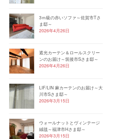
3ｍ級の赤いソファ～佐賀市Tさ
ま邸～
2026年4月26日
遮光カーテン＆ロールスクリー
ンのお届け～筑後市Sさま邸～
2026年4月26日
LIF/LIN 麻カーテンのお届け～大
川市Sさま邸～
2026年3月15日
ウォールナットとヴィンテージ
絨毯～福津市Hさま邸～
2026年3月15日