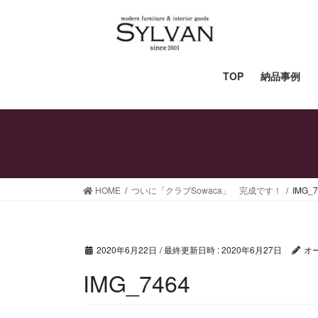
コ
ナ
ン
ビ
テ
ゲ
ン
ー
ツ
シ
TOP
納品事例
へ
ョ
ス
ン
キ
に
ッ
移
プ
動
HOME
ついに「クラブSowaca」 完成です！
IMG_7
2020年6月22日
/ 最終更新日時 :
2020年6月27日
オ
IMG_7464