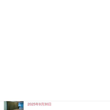
大川市より家具コンシェルジュに任命されまし
た！
2026年1月4日
遮光カーテンでおしゃれに ～吉野ヶ里町Nさま邸
～
2025年12月14日
和室にモダンカーテン ～佐賀市Nさま邸～
2025年12月14日
ハワイアンなお家～久留米市Oさま邸～
2025年9月30日