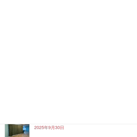
大川市より家具コンシェルジュに任命されまし
た！
2026年1月4日
遮光カーテンでおしゃれに ～吉野ヶ里町Nさま邸
～
2025年12月14日
和室にモダンカーテン ～佐賀市Nさま邸～
2025年12月14日
ハワイアンなお家～久留米市Oさま邸～
2025年9月30日