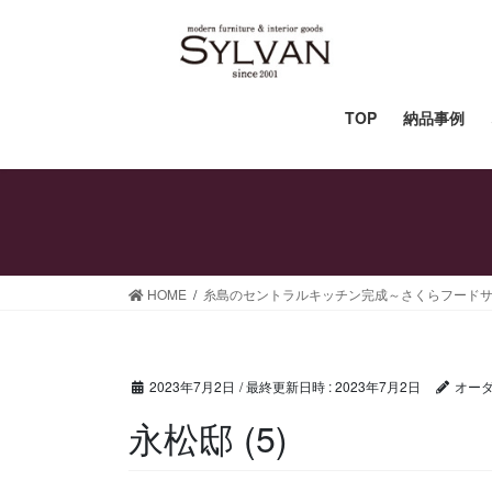
コ
ナ
ン
ビ
テ
ゲ
ン
ー
ツ
シ
TOP
納品事例
へ
ョ
ス
ン
キ
に
ッ
移
プ
動
HOME
糸島のセントラルキッチン完成～さくらフード
2023年7月2日
/ 最終更新日時 :
2023年7月2日
オーダ
永松邸 (5)