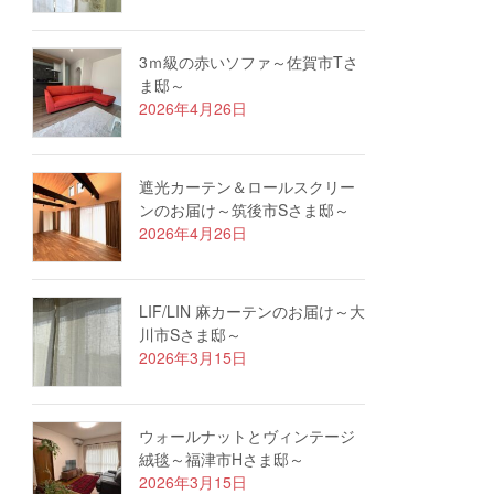
3ｍ級の赤いソファ～佐賀市Tさ
ま邸～
2026年4月26日
遮光カーテン＆ロールスクリー
ンのお届け～筑後市Sさま邸～
2026年4月26日
LIF/LIN 麻カーテンのお届け～大
川市Sさま邸～
2026年3月15日
ウォールナットとヴィンテージ
絨毯～福津市Hさま邸～
2026年3月15日