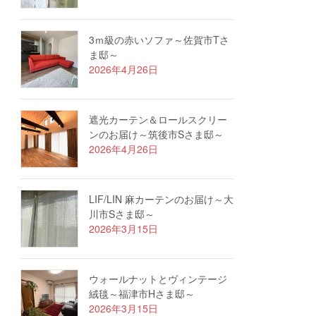
3ｍ級の赤いソファ～佐賀市Tさ
ま邸～
2026年4月26日
遮光カーテン＆ロールスクリー
ンのお届け～筑後市Sさま邸～
2026年4月26日
LIF/LIN 麻カーテンのお届け～大
川市Sさま邸～
2026年3月15日
ウォールナットとヴィンテージ
絨毯～福津市Hさま邸～
2026年3月15日