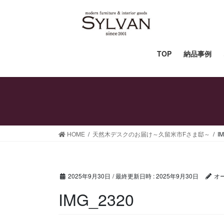
コ
ナ
ン
ビ
テ
ゲ
ン
ー
ツ
シ
TOP
納品事例
へ
ョ
ス
ン
キ
に
ッ
移
プ
動
HOME
天然木デスクのお届け～久留米市Fさま邸～
I
2025年9月30日
/ 最終更新日時 :
2025年9月30日
オ
IMG_2320