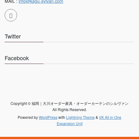
MAIL :
info@kagu-sylvan.com
Twitter
Facebook
Copyright © 福岡｜大川オーダー家具・オーダーカーテンのシルヴァン
All Rights Reserved.
Powered by
WordPress
with
Lightning Theme
&
VK All in One
Expansion Unit