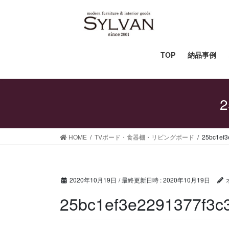
コ
ナ
ン
ビ
テ
ゲ
ン
ー
ツ
シ
TOP
納品事例
へ
ョ
ス
ン
キ
に
2
ッ
移
プ
動
HOME
TVボード・食器棚・リビングボード
25bc1ef3
2020年10月19日
/ 最終更新日時 :
2020年10月19日
25bc1ef3e2291377f3c