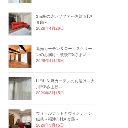
3ｍ級の赤いソファ～佐賀市Tさ
ま邸～
2026年4月26日
遮光カーテン＆ロールスクリー
ンのお届け～筑後市Sさま邸～
2026年4月26日
LIF/LIN 麻カーテンのお届け～大
川市Sさま邸～
2026年3月15日
ウォールナットとヴィンテージ
絨毯～福津市Hさま邸～
2026年3月15日